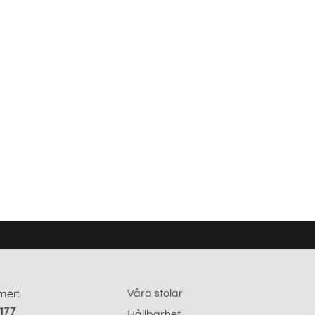
mer:
Våra stolar
0177
Hållbarhet