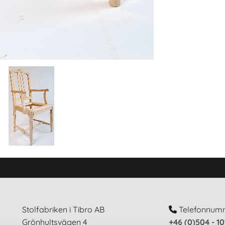
Stolfabriken i Tibro AB
Telefonnum

Grönhultsvägen 4
+46 (0)504 - 1