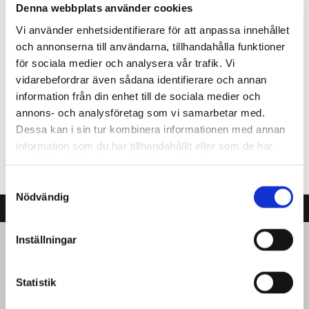
Denna webbplats använder cookies
Vi använder enhetsidentifierare för att anpassa innehållet
Kontakta oss
och annonserna till användarna, tillhandahålla funktioner
för sociala medier och analysera vår trafik. Vi
vidarebefordrar även sådana identifierare och annan
information från din enhet till de sociala medier och
-
annons- och analysföretag som vi samarbetar med.
Dessa kan i sin tur kombinera informationen med annan
Produktblad Otto stapelbar
information som du har tillhandahållit eller som de har
samlat in när du har använt deras tjänster.
Samtyckesval
Nödvändig
Inställningar
Statistik