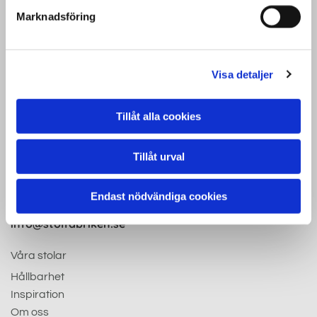
Marknadsföring
Stolfabriken i Tibro AB
Visa detaljer
Grönhultsvägen 4
543 51 Tibro
Tillåt alla cookies
Tillåt urval
Telefonnummer:

+46 (0)504 - 10177
Endast nödvändiga cookies
E-post:

info@stolfabriken.se
Våra stolar
Hållbarhet
Inspiration
Om oss